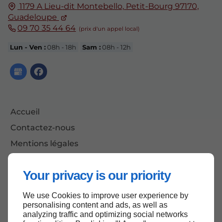
1179 A Lieu-dit Montebello,
Petit-Bourg 97170,
Guadeloupe
09 70 35 44 64
Lun - Ven :
08h - 18h
Sam :
08h - 12h
Accueil
Contactez-nous
Mentions légales
Plan du site
Your privacy is our priority
We use Cookies to improve user experience by
Haut de page
personalising content and ads, as well as
analyzing traffic and optimizing social networks