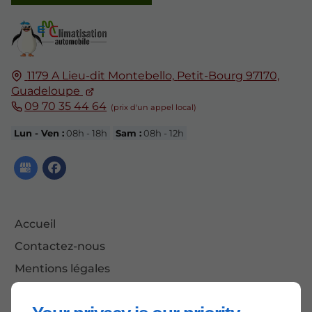
1179 A Lieu-dit Montebello,
Petit-Bourg 97170,
Guadeloupe
09 70 35 44 64
Lun - Ven :
08h - 18h
Sam :
08h - 12h
Accueil
Contactez-nous
Mentions légales
Plan du site