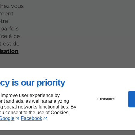
chez vous
pement
otre
 parfois
âce à ce
 est de
isation
cy is our priority
e
 improve user experience by
Customize
nt and ads, as well as analyzing
ng social networks functionalities. By
you consent to the use of Cookies
Google
Facebook
.