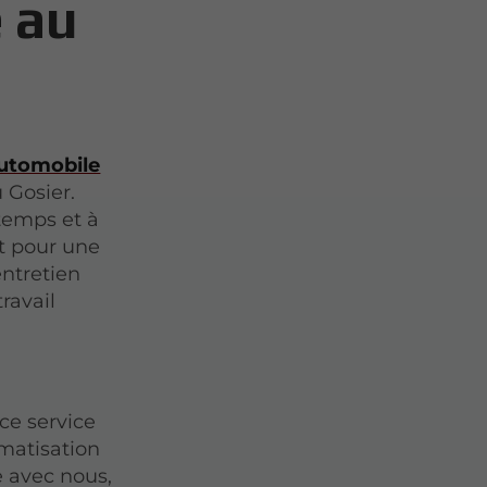
é au
automobile
 Gosier.
temps et à
it pour une
entretien
ravail
ce service
imatisation
e avec nous,