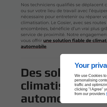
Nos techniciens qualifiés se déplacent 
ou sur votre lieu de travail avec l’équi
nécessaire pour entretenir ou réparer v
climatisation. Le Gosier, avec ses routes
encombrées, bénéficie d’un vrai plus gr
service de proximité. Notre engagement
vous offrir
une solution fiable de climat
automobile
.
Your priva
Des solutions d
We use Cookies to
personalising conte
climatisation
traffic and optimizi
clicking "I Agree" 
automobile en
from our providers