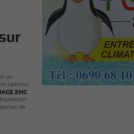
 sur
st un
ort optimal,
RAGE EMC
isposition
 pertes de